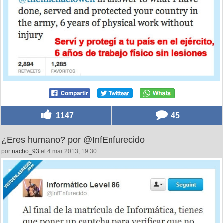
1147
45
¿Eres humano? por @InfEnfurecido
por
nacho_93
el 4 mar 2013, 19:30