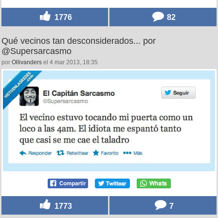
1776
82
Qué vecinos tan desconsiderados... por
@Supersarcasmo
por
Ollivanders
el 4 mar 2013, 18:35
1773
7