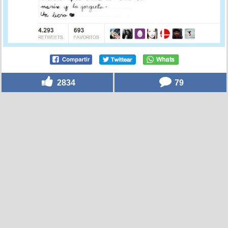
2834
79