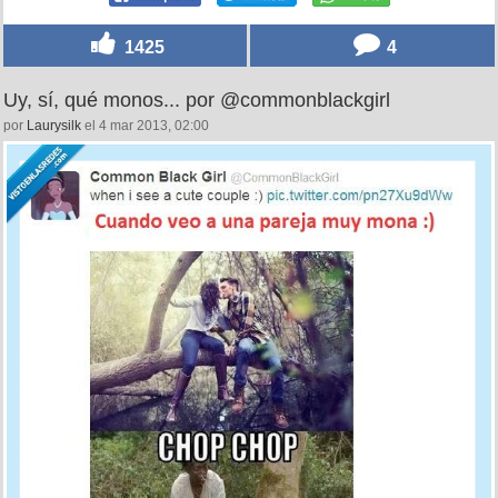
1425
4
Uy, sí, qué monos... por @commonblackgirl
por
Laurysilk
el 4 mar 2013, 02:00