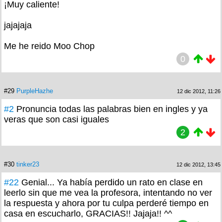
¡Muy caliente!
jajajaja
Me he reido Moo Chop
0
#29
PurpleHazhe
12 dic 2012, 11:26
#2
Pronuncia todas las palabras bien en ingles y ya
veras que son casi iguales
2
#30
tinker23
12 dic 2012, 13:45
#22
Genial... Ya había perdido un rato en clase en
leerlo sin que me vea la profesora, intentando no ver
la respuesta y ahora por tu culpa perderé tiempo en
casa en escucharlo, GRACIAS!! Jajaja!! ^^