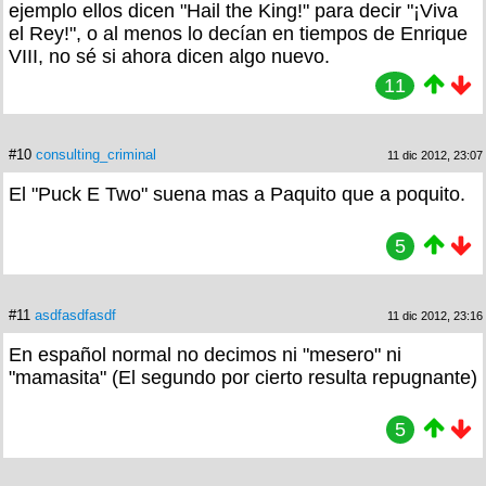
ejemplo ellos dicen "Hail the King!" para decir "¡Viva
el Rey!", o al menos lo decían en tiempos de Enrique
VIII, no sé si ahora dicen algo nuevo.
11
#10
consulting_criminal
11 dic 2012, 23:07
El "Puck E Two" suena mas a Paquito que a poquito.
5
#11
asdfasdfasdf
11 dic 2012, 23:16
En español normal no decimos ni "mesero" ni
"mamasita" (El segundo por cierto resulta repugnante)
5