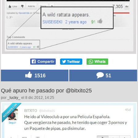
1516
51
Qué apuro he pasado por @bitxito25
por
_lucky_
el 8 dic 2012, 14:25