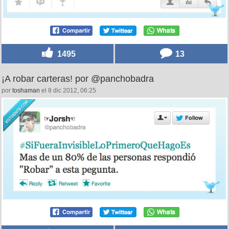
1495
13
¡A robar carteras! por @panchobadra
por
toshaman
el 8 dic 2012, 06:25