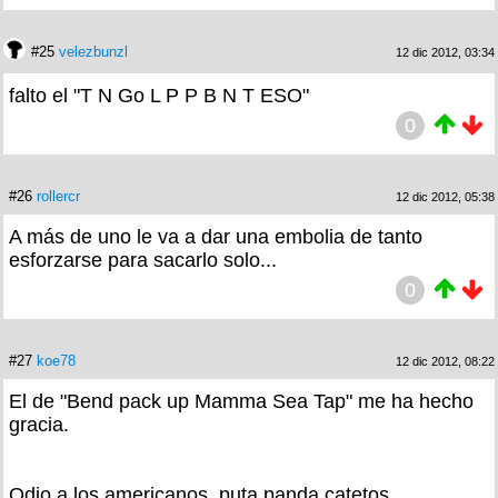
#25
velezbunzl
12 dic 2012, 03:34
falto el "T N Go L P P B N T ESO"
0
#26
rollercr
12 dic 2012, 05:38
A más de uno le va a dar una embolia de tanto
esforzarse para sacarlo solo...
0
#27
koe78
12 dic 2012, 08:22
El de "Bend pack up Mamma Sea Tap" me ha hecho
gracia.
Odio a los americanos, puta panda catetos...