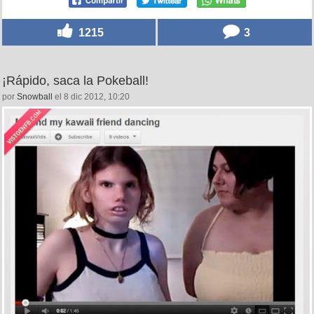
1215
3
¡Rápido, saca la Pokeball!
por
Snowball
el 8 dic 2012, 10:20