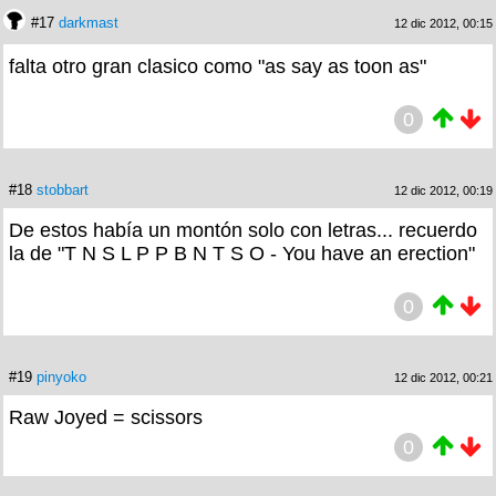
#17
darkmast
12 dic 2012, 00:15
falta otro gran clasico como "as say as toon as"
0
#18
stobbart
12 dic 2012, 00:19
De estos había un montón solo con letras... recuerdo
la de "T N S L P P B N T S O - You have an erection"
0
#19
pinyoko
12 dic 2012, 00:21
Raw Joyed = scissors
0