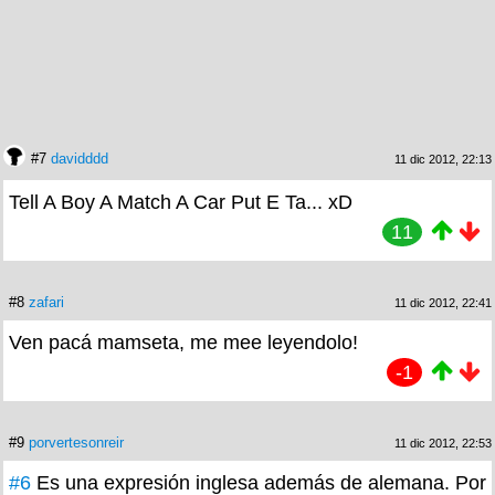
#7
davidddd
11 dic 2012, 22:13
Tell A Boy A Match A Car Put E Ta... xD
11
#8
zafari
11 dic 2012, 22:41
Ven pacá mamseta, me mee leyendolo!
-1
#9
porvertesonreir
11 dic 2012, 22:53
#6
Es una expresión inglesa además de alemana. Por