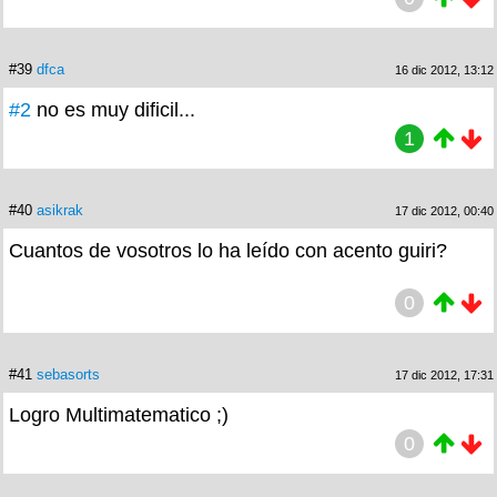
#39
dfca
16 dic 2012, 13:12
#2
no es muy dificil...
1
#40
asikrak
17 dic 2012, 00:40
Cuantos de vosotros lo ha leído con acento guiri?
0
#41
sebasorts
17 dic 2012, 17:31
Logro Multimatematico ;)
0