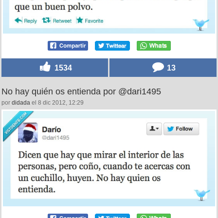
1534
13
No hay quién os entienda por @dari1495
por
didada
el 8 dic 2012, 12:29