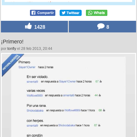
1428
8
¡Primero!
por
tonfly
el 28 feb 2013, 20:44