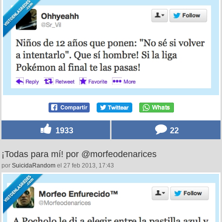
1933
22
¡Todas para mí! por @morfeodenarices
por
SuicidaRandom
el 27 feb 2013, 17:43