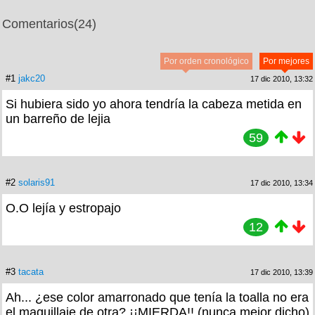
Comentarios
(24)
Por orden cronológico
Por mejores
#1
jakc20
17 dic 2010, 13:32
Si hubiera sido yo ahora tendría la cabeza metida en
un barreño de lejia
59
#2
solaris91
17 dic 2010, 13:34
O.O lejía y estropajo
12
#3
tacata
17 dic 2010, 13:39
Ah... ¿ese color amarronado que tenía la toalla no era
el maquillaje de otra? ¡¡MIERDA!! (nunca mejor dicho)