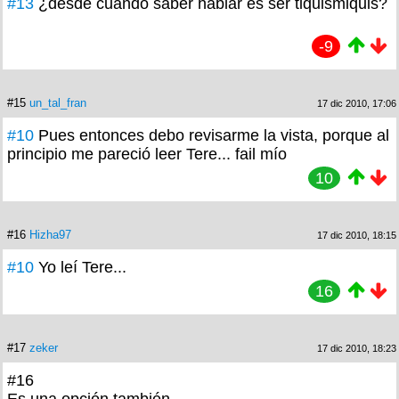
#13
¿desde cuando saber hablar es ser tiquismiquis?
-9
#15
un_tal_fran
17 dic 2010, 17:06
#10
Pues entonces debo revisarme la vista, porque al
principio me pareció leer Tere... fail mío
10
#16
Hizha97
17 dic 2010, 18:15
#10
Yo leí Tere...
16
#17
zeker
17 dic 2010, 18:23
#16