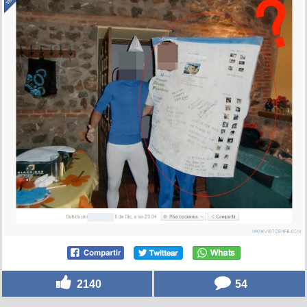
2140
54