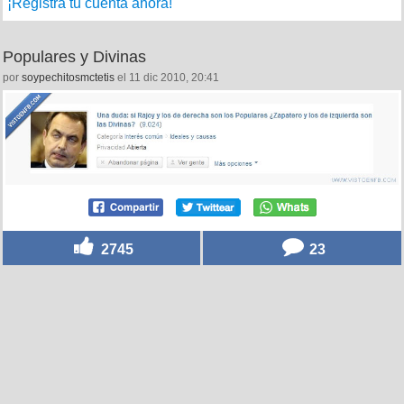
¡Registra tu cuenta ahora!
Populares y Divinas
por
soypechitosmctetis
el 11 dic 2010, 20:41
2745
23