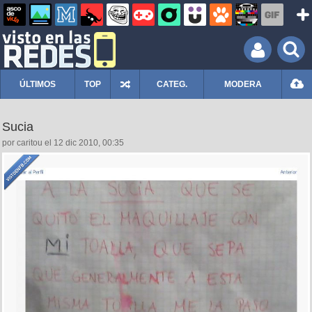
ÚLTIMOS
TOP
CATEG.
MODERA
Sucia
por caritou el 12 dic 2010, 00:35