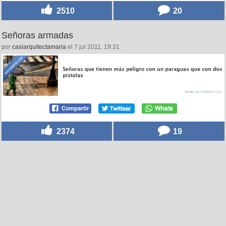
2510
20
Señoras armadas
por
casiarquitectamaria
el 7 jul 2011, 19:31
2374
19