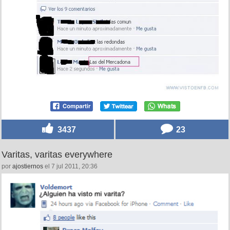
3437
23
Varitas, varitas everywhere
por
ajostiernos
el 7 jul 2011, 20:36