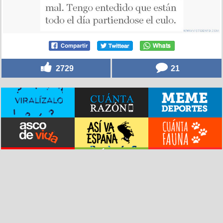
2729
21
© vistoenlasredes.com –
Vídeos destacados
–
Versión clásica