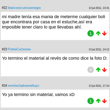
#22
blancooscurocasinegro
13 jul 2011, 13:31
mi madre tenía esa mania de meterme cualquier boli
que encontrara por casa en el estuche,así era
imposible tener claro lo que llevabas ahí.
1
#23
PetiteCochonne
13 jul 2011, 14:12
Yo termino el material al revés de como dice la foto D:
0
#24
enmitecladooeneltuyo
13 jul 2011, 17:10
Yo ya termino sin material, vamos xD
1