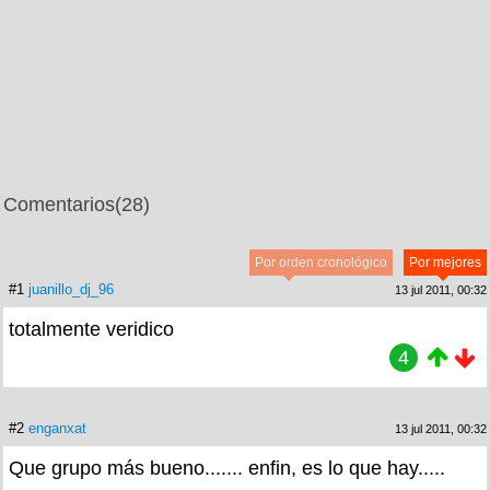
Comentarios
(28)
Por orden cronológico
Por mejores
#1
juanillo_dj_96
13 jul 2011, 00:32
totalmente veridico
4
#2
enganxat
13 jul 2011, 00:32
Que grupo más bueno....... enfin, es lo que hay.....