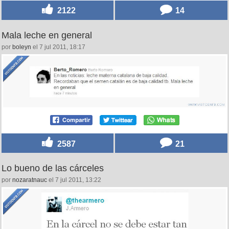
2122
14
Mala leche en general
por
boleyn
el 7 jul 2011, 18:17
2587
21
Lo bueno de las cárceles
por
nozaratnauc
el 7 jul 2011, 13:22