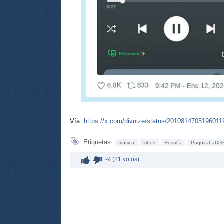
Vía:
https://x.com/divnize/status/2010814705196011
Etiquetas:
música
vibes
Rosalía
PaquitaLaDelB
-9 (21 votos)