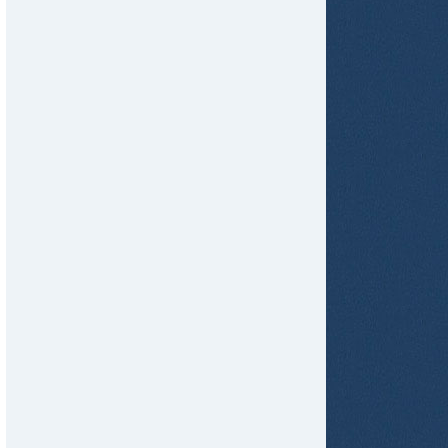
tir
ame