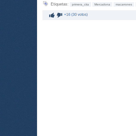
Etiquetas:
primera_cita
Mercadona
macarrones
+16 (30 votos)