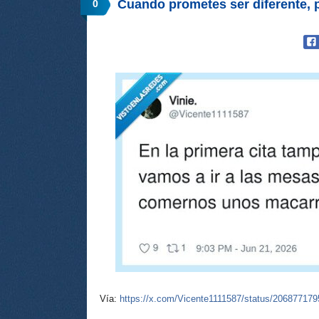
Cuando prometes ser diferente,
0
Vía:
https://x.com/Vicente1111587/status/20687717