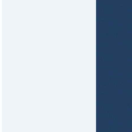
tir
ame