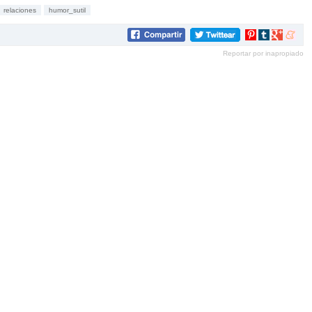
relaciones
humor_sutil
Compartir
Compartir
Compartir
Compar
en
en
en
en
Reportar por inapropiado
Pinterest
tumblr
Google+
mene