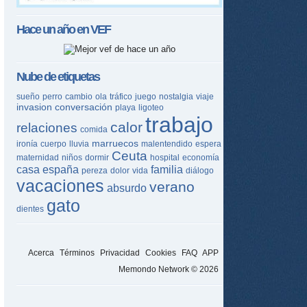
Hace un año en
VEF
Nube de etiquetas
sueño
perro
cambio
ola
tráfico
juego
nostalgia
viaje
invasion
conversación
playa
ligoteo
trabajo
calor
relaciones
comida
marruecos
ironía
cuerpo
lluvia
malentendido
espera
Ceuta
maternidad
niños
dormir
hospital
economía
casa
españa
familia
pereza
dolor
vida
diálogo
vacaciones
verano
absurdo
gato
dientes
Acerca
Términos
Privacidad
Cookies
FAQ
APP
Memondo Network © 2026