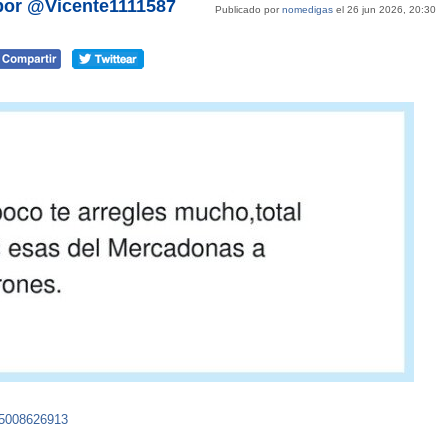
 por @Vicente1111587
Publicado por
nomedigas
el 26 jun 2026, 20:30
95008626913