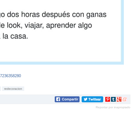
47236358280
redecoracion
Compartir
Compartir
Compartir
Compar
en
en
en
en
Reportar por inapropiado
Pinterest
tumblr
Google+
mene