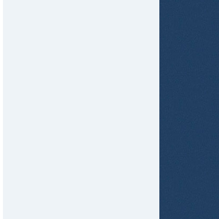
tir
ame