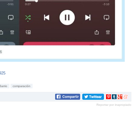
925
arrio
comparación
Compartir
Compartir
Compartir
Compar
en
en
en
en
Reportar por inapropiado
Pinterest
tumblr
Google+
mene