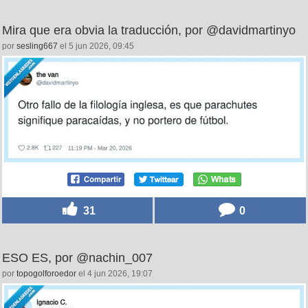
Mira que era obvia la traducción, por @davidmartinyo
por
sesling667
el 5 jun 2026, 09:45
31
0
ESO ES, por @nachin_007
por
topogolforoedor
el 4 jun 2026, 19:07