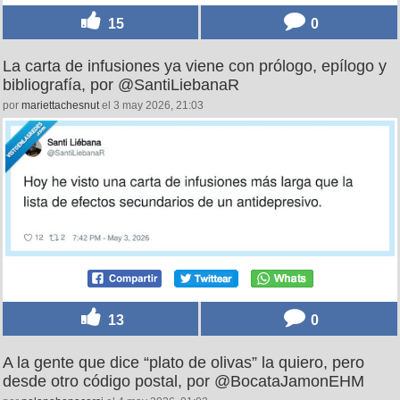
15
0
La carta de infusiones ya viene con prólogo, epílogo y
bibliografía, por @SantiLiebanaR
por
mariettachesnut
el 3 may 2026, 21:03
13
0
A la gente que dice “plato de olivas” la quiero, pero
desde otro código postal, por @BocataJamonEHM