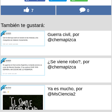
7
0
También te gustará:
Guerra civil, por
@chemapizca
¿Se viene robo?, por
@chemapizca
Ya es mucho, por
@MsCiencia2