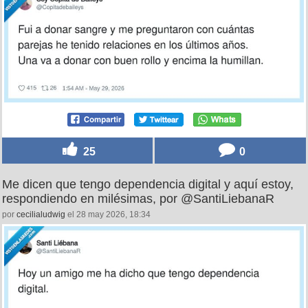
25
0
Me dicen que tengo dependencia digital y aquí estoy,
respondiendo en milésimas, por @SantiLiebanaR
por
cecilialudwig
el 28 may 2026, 18:34