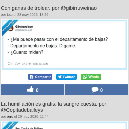
Con ganas de trolear, por @gibirruweinao
por
tete
el 28 may 2026, 18:29
8
0
La humillación es gratis, la sangre cuesta, por
@Copitadebaileys
por
erre
el 29 may 2026, 11:44