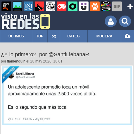
ÚLTIMOS
TOP
CATEG.
MODERA
¿Y lo primero?, por @SantiLiebanaR
por
flamenquin
el 28 may 2026, 18:01