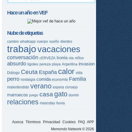
Hace un año en
VEF
Nube de etiquetas
cambio
whatsapp
cuerpo
sueño
dientes
trabajo
vacaciones
conversación
Ironía
cERVEZA
ola
niños
absurdo
invasion
ligoteo
pereza
playa
Argentina
calor
Ceuta
España
Diálogo
vida
perro
Familia
comida
nostalgia
economía
verano
malentendido
espera
consejo
gato
casa
marruecos
juego
dormir
relaciones
mascotas
lluvia
Acerca
Términos
Privacidad
Cookies
FAQ
APP
Memondo Network © 2026