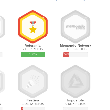
Veteranía
Memondo Network
7 DE 7 RETOS
3 DE 13 RETOS
100%
24%
Festivo
Imposible
S
1 DE 12 RETOS
0 DE 4 RETOS
9%
0%