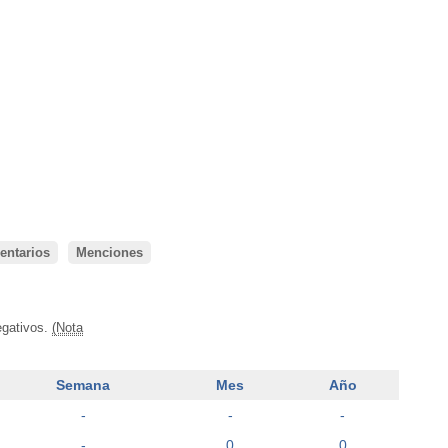
ntarios
Menciones
egativos.
(Nota
Semana
Mes
Año
-
-
-
-
0
0