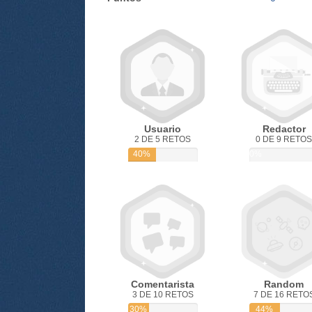
Usuario
Redactor
2 DE 5 RETOS
0 DE 9 RETOS
40%
0%
Comentarista
Random
3 DE 10 RETOS
7 DE 16 RETO
30%
44%