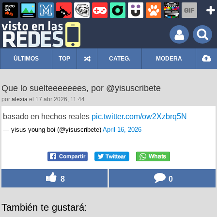
ÚLTIMOS
TOP
CATEG.
MODERA
Que lo suelteeeeeees, por @yisuscribete
por
alexia
el 17 abr 2026, 11:44
basado en hechos reales
pic.twitter.com/ow2Xzbrq5N
— yisus young boi (@yisuscribete)
April 16, 2026
8
0
También te gustará: