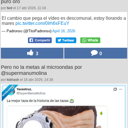
puro oro
por
twd
el 17 abr 2026, 11:18
El cambio que pega el vídeo es descomunal, estoy llorando a
mares
pic.twitter.com/0Irh6sFEuY
— Padronso (@TitoPadronso)
April 16, 2026
3
0
Pero no la metas al microondas por
@supermanumolina
por
kidnash
el 16 abr 2026, 14:38