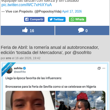
equipaje las lanzan con fuerza y sin cuidado
pic.twitter.com/WC7xHiXYuA
— Vive con Propósito. (@PropositoyVida)
April 17, 2026
16
0
Feria de Abril: la romería anual al autobronceador,
edición 'tostada del Mercadona', por @soofrito
por
erre
el 16 abr 2026, 19:42