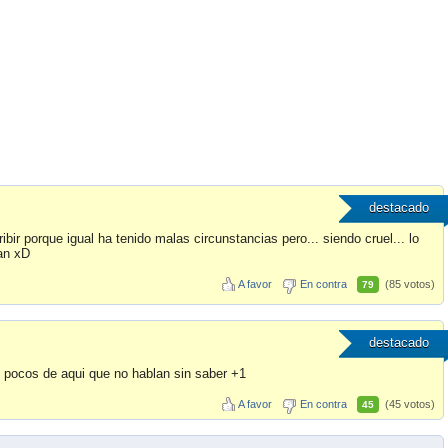
destacado
bir porque igual ha tenido malas circunstancias pero... siendo cruel... lo
ean xD
A favor
En contra
(85 votos)
79
destacado
os pocos de aqui que no hablan sin saber +1
A favor
En contra
(45 votos)
45