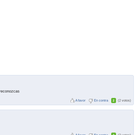
a reconozcas
A favor
En contra
(2 votos)
2
A favor
En contra
(2 votos)