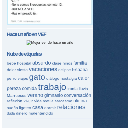
Hace un año en
VEF
Nube de etiquetas
absurdo
familia
bebe
hospital
clase
niños
vacaciones
España
dolor
siesta
eclipse
gato
calor
perro
viajes
diálogo
nostalgia
trabajo
pereza
comida
ironía
lluvia
verano
gimnasio
conversación
Marruecos
viaje
oficina
reflexión
vida
sarcasmo
botella
relaciones
casa
sueño
ligoteo
dormir
dinero
malentendido
duda