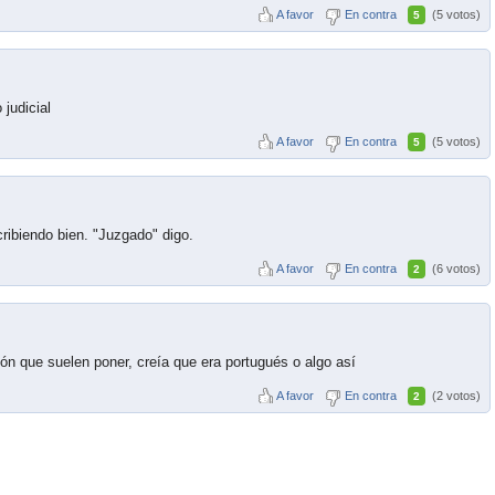
A favor
En contra
(5 votos)
5
 judicial
A favor
En contra
(5 votos)
5
ribiendo bien. "Juzgado" digo.
A favor
En contra
(6 votos)
2
ón que suelen poner, creía que era portugués o algo así
A favor
En contra
(2 votos)
2