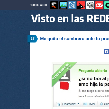
RED DE WEBS
Me quito el sombrero ante tu pro
27