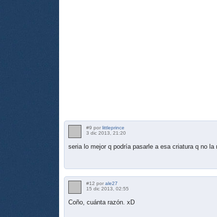
#9 por
littleprince
3 dic 2013, 21:20
seria lo mejor q podría pasarle a esa criatura q no l
#12 por
ale27
15 dic 2013, 02:55
Coño, cuánta razón. xD