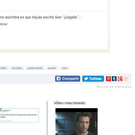
falta
prueba
paternidad
padre
cani
Compartir
Compartir
Compartir
Compar
en
en
en
en
Reportar por inapropiado
Pinterest
tumblr
Google+
mene
Vídeo relacionado: