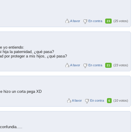
A favor
En contra
(25 votos)
23
ue yo entiendo:
i hija la paternidad, ¿qué pasa?
dad por proteger a mis hijos, ¿qué pasa?
A favor
En contra
(23 votos)
21
t e hizo un corta pega XD
A favor
En contra
(10 votos)
6
onfundia.....