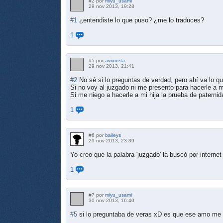
#2 por
miyu_usami
29 nov 2013, 19:28
#1
¿entendiste lo que puso? ¿me lo traduces?
1
#5 por
avioneta
29 nov 2013, 21:41
#2
No sé si lo preguntas de verdad, pero ahí va lo q
Si no voy al juzgado ni me presento para hacerle a m
Si me niego a hacerle a mi hija la prueba de paterni
1
#6 por
baileys
29 nov 2013, 23:39
Yo creo que la palabra 'juzgado' la buscó por interne
1
#7 por
miyu_usami
30 nov 2013, 16:40
#5
si lo preguntaba de veras xD es que ese amo me c