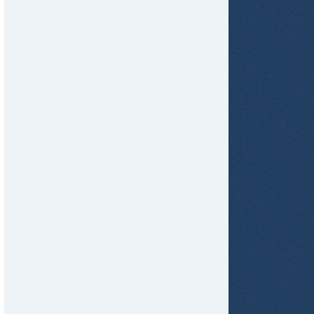
tir
ame