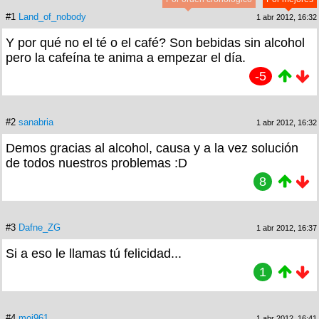
#1
Land_of_nobody
1 abr 2012, 16:32
Y por qué no el té o el café? Son bebidas sin alcohol
pero la cafeína te anima a empezar el día.
-5
#2
sanabria
1 abr 2012, 16:32
Demos gracias al alcohol, causa y a la vez solución
de todos nuestros problemas :D
8
#3
Dafne_ZG
1 abr 2012, 16:37
Si a eso le llamas tú felicidad...
1
#4
moi961
1 abr 2012, 16:41