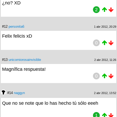
¿no? XD
2
#12
personita6
1 abr 2012, 20:29
Felix felicis xD
0
#13
unicorniorosainvisible
2 abr 2012, 11:26
Magnífica respuesta!
0
#14
naggyn
2 abr 2012, 13:52
Que no se note que lo has hecho tú sólo eeeh
1