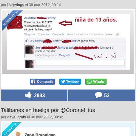
por
blakwings
el 30 mar 2012, 00:14
2983
52
Talibanes en huelga por @Coronel_ius
por
dave_grohl
el 30 mar 2012, 00:32