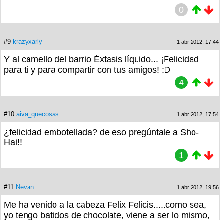
0
#9
krazyxarly
1 abr 2012, 17:44
Y al camello del barrio Éxtasis líquido... ¡Felicidad
para ti y para compartir con tus amigos! :D
4
#10
aiva_quecosas
1 abr 2012, 17:54
¿felicidad embotellada? de eso pregúntale a Sho-
Hai!!
1
#11
Nevan
1 abr 2012, 19:56
Me ha venido a la cabeza Felix Felicis.....como sea,
yo tengo batidos de chocolate, viene a ser lo mismo,