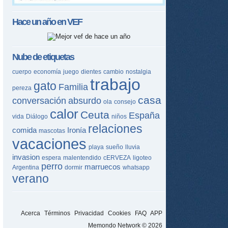
Hace un año en
VEF
Nube de etiquetas
cuerpo
economía
juego
dientes
cambio
nostalgia
trabajo
gato
Familia
pereza
casa
tir
conversación
absurdo
ola
consejo
calor
Ceuta
España
ame
vida
Diálogo
niños
relaciones
comida
Ironía
mascotas
vacaciones
playa
sueño
lluvia
invasion
espera
malentendido
cERVEZA
ligoteo
perro
marruecos
Argentina
dormir
whatsapp
verano
Acerca
Términos
Privacidad
Cookies
FAQ
APP
Memondo Network © 2026