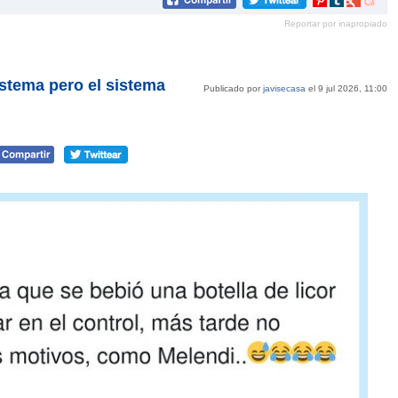
en
en
en
en
Reportar por inapropiado
Pinterest
tumblr
Google+
mene
istema pero el sistema
Publicado por
javisecasa
el 9 jul 2026, 11:00