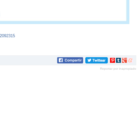
42092315
Compartir
Compartir
Compartir
Compar
en
en
en
en
Reportar por inapropiado
Pinterest
tumblr
Google+
mene