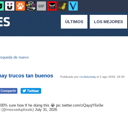
ÚLTIMOS
LOS MEJORES
squeda de nuevo
hay trucos tan buenos
Publicado por
cecilialudwig
el 2 ago 2026, 18:30
 100% sure how tf he doing this 😭
pic.twitter.com/zQayqY6x0w
od (@messedupfoods)
July 31, 2026