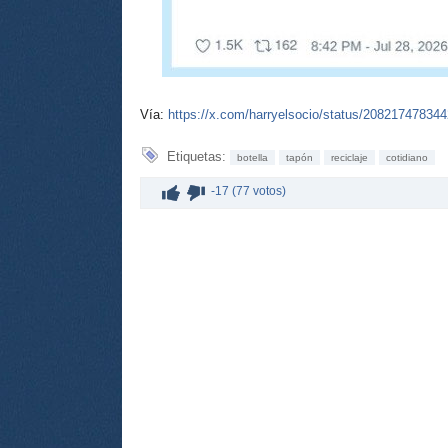
Vía:
https://x.com/harryelsocio/status/20821747834
Etiquetas:
botella
tapón
reciclaje
cotidiano
-17 (77 votos)