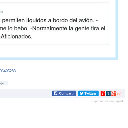
706495283
ajero
Compartir
Compartir
Compartir
Compar
en
en
en
en
Reportar por inapropiado
Pinterest
tumblr
Google+
mene