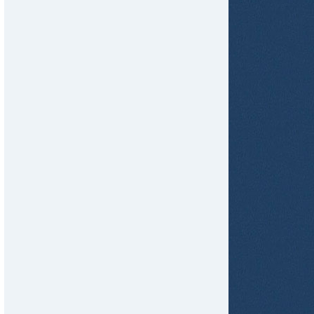
tir
ame