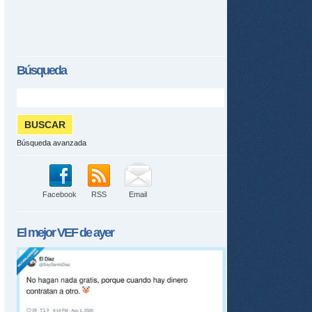
Búsqueda
Búsqueda avanzada
Facebook
RSS
Email
El mejor
VEF
de ayer