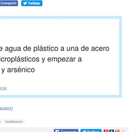
8645832
o
botellaacero
Compartir
Compartir
Compartir
Compar