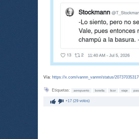
Vía:
https://x.com/vannn_vannn/status/2073703531
Etiquetas:
aeropuerto
botella
licor
viaje
pas
+17 (29 votos)