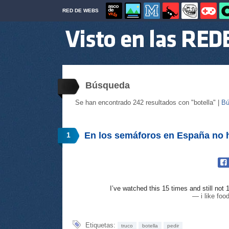
RED DE WEBS
Búsqueda
Se han encontrado 242 resultados con "botella" |
Bú
En los semáforos en España no 
1
I’ve watched this 15 times and still not
— i like fo
Etiquetas:
truco
botella
pedir