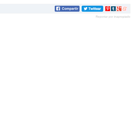
Compartir
Compartir
Compartir
Compar
en
en
en
en
Reportar por inapropiado
Pinterest
tumblr
Google+
mene