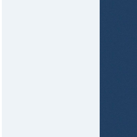
tir
ame