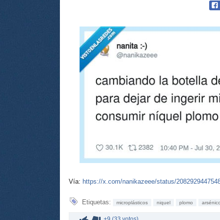
Vía:
https://x.com/nanikazeee/status/208292944754
Etiquetas:
microplásticos
niquel
plomo
arsénic
+9 (33 votos)