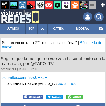
ÚLTIMOS
TOP
CATEG.
MODERA
Se han encontrado 271 resultados con "mar" |
Búsqueda de
nuevo
Seguro que la monger no vuelve a hacer el tonto con la
marea alta, por @FAFO_TV
por
erre
el 1 jun 2026, 13:30
pic.twitter.com/T9Jw0FjkgR
— Fck Around N Find Out (@FAFO_TV)
May 31, 2026