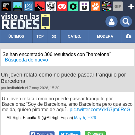
ÚLTIMOS
TOP
CATEG.
MODERA
Se han encontrado 306 resultados con "barcelona"
|
Búsqueda de nuevo
Un joven relata como no puede pasear tranquilo por
Barcelona
por
laviladrich
el 7 may 2026, 15:30
Un joven relata como no puede pasear tranquilo por
Barcelona: “Soy de Barcelona, amo Barcelona pero que asco
me da, quiero pirarme de aquí”.
pic.twitter.com/YkB7jm6RcG
— Alt Right España 𝕏 (@AltRightEspan)
May 5, 2026