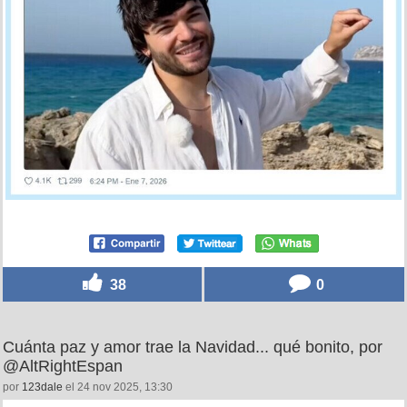
38
0
Cuánta paz y amor trae la Navidad... qué bonito, por
@AltRightEspan
por
123dale
el 24 nov 2025, 13:30