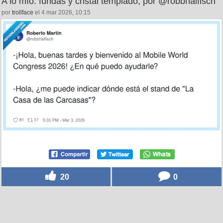
A lo mío: fundas y cristal templado, por @robbhaifisch
por
trollface
el 4 mar 2026, 10:15
20
0