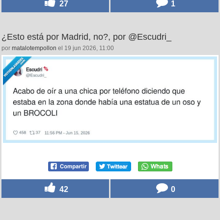
27
1
¿Esto está por Madrid, no?, por @Escudri_
por
matalotempollon
el 19 jun 2026, 11:00
42
0