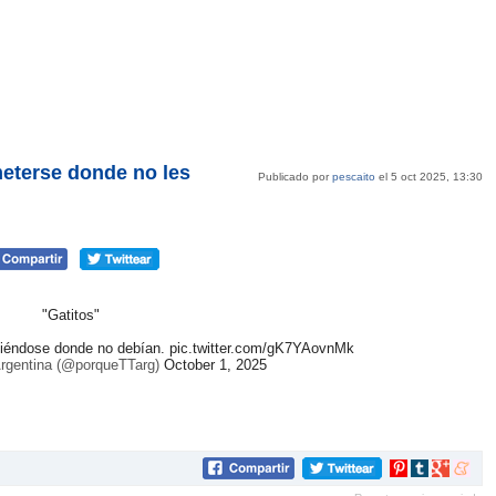
meterse donde no les
Publicado por
pescaito
el 5 oct 2025, 13:30
"Gatitos"
tiéndose donde no debían.
pic.twitter.com/gK7YAovnMk
rgentina (@porqueTTarg)
October 1, 2025
Compartir
Compartir
Compartir
Compar
en
en
en
en