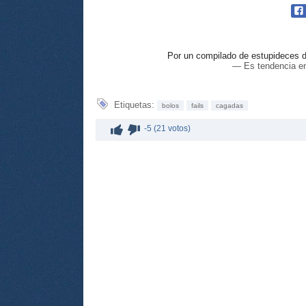
Por un compilado de estupideces 
— Es tendencia e
Etiquetas:
bolos
fails
cagadas
-5 (21 votos)