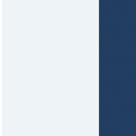
tir
ame