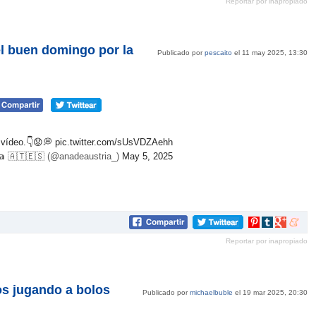
Reportar por inapropiado
Pinterest
tumblr
Google+
mene
el buen domingo por la
Publicado por
pescaito
el 11 may 2025, 13:30
 vídeo.👇😟💭
pic.twitter.com/sUsVDZAehh
𝗿𝗶𝗮 🇦🇹🇪🇸 (@anadeaustria_)
May 5, 2025
Compartir
Compartir
Compartir
Compar
en
en
en
en
Reportar por inapropiado
Pinterest
tumblr
Google+
mene
os jugando a bolos
Publicado por
michaelbuble
el 19 mar 2025, 20:30