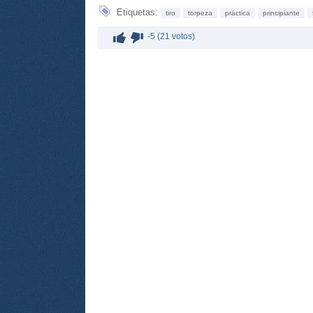
Etiquetas:
tiro
torpeza
práctica
principiante
-5 (21 votos)