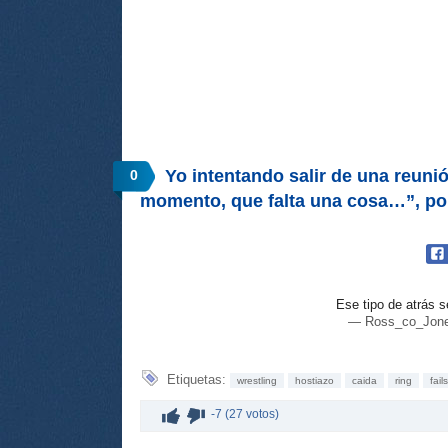
Yo intentando salir de una reunió
0
momento, que falta una cosa…”, p
Ese tipo de atrás s
— Ross_co_Jone
Etiquetas:
wrestling
hostiazo
caida
ring
fails
-7 (27 votos)