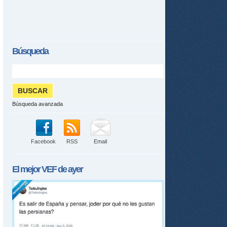
Búsqueda
Búsqueda avanzada
Facebook
RSS
Email
El mejor
VEF
de ayer
tir
ame