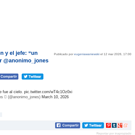
n y el jefe: “un
Publicado por
eugeniawaniewski
el 12 mar 2026, 17:00
or @anonimo_jones
e fue al cielo.
pic.twitter.com/wT4c1Oz0xi
s  (@anonimo_jones)
March 10, 2026
Compartir
Compartir
Compartir
Compar
en
en
en
en
Reportar por inapropiado
Pinterest
tumblr
Google+
mene