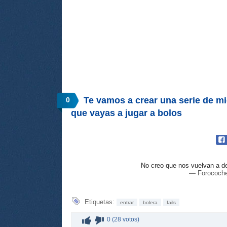
Te vamos a crear una serie de m
0
que vayas a jugar a bolos
No creo que nos vuelvan a de
— Forococh
Etiquetas:
entrar
bolera
fails
0 (28 votos)