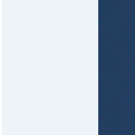
tir
ame