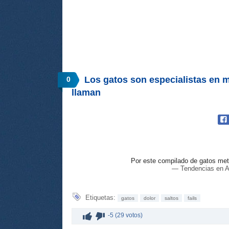
Los gatos son especialistas en 
0
llaman
Por este compilado de gatos me
— Tendencias en A
Etiquetas:
gatos
dolor
saltos
fails
-5 (29 votos)