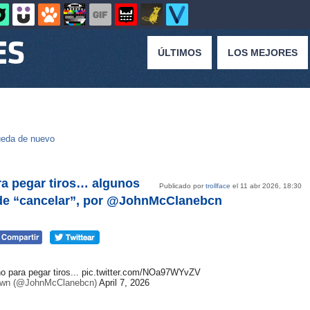
ÚLTIMOS
LOS MEJORES
eda de nuevo
ra pegar tiros… algunos
Publicado por
trollface
el 11 abr 2026, 18:30
n de “cancelar”, por @JohnMcClanebcn
 para pegar tiros...
pic.twitter.com/NOa97WYvZV
wn (@JohnMcClanebcn)
April 7, 2026