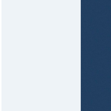
ame
tir
ame