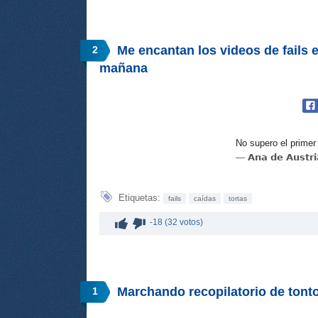
Me encantan los videos de fails 
2
mañana
No supero el primer
— 𝗔𝗻𝗮 𝗱𝗲 𝗔𝘂𝘀
Etiquetas:
fails
caídas
tortas
-18 (32 votos)
Marchando recopilatorio de tont
1