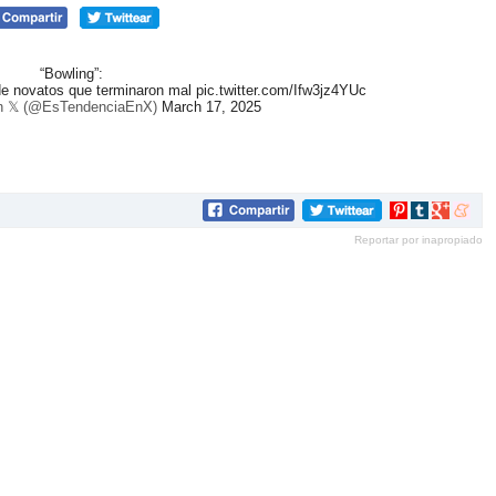
“Bowling”:
de novatos que terminaron mal
pic.twitter.com/Ifw3jz4YUc
n 𝕏 (@EsTendenciaEnX)
March 17, 2025
Compartir
Compartir
Compartir
Compar
en
en
en
en
Reportar por inapropiado
Pinterest
tumblr
Google+
mene