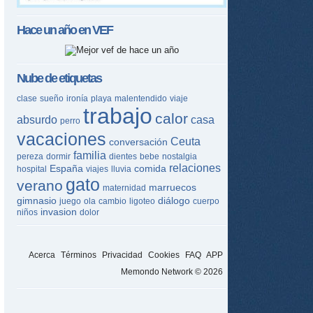
Hace un año en
VEF
Nube de etiquetas
clase
sueño
ironía
playa
malentendido
viaje
trabajo
calor
absurdo
casa
perro
vacaciones
Ceuta
conversación
familia
pereza
dormir
dientes
bebe
nostalgia
relaciones
España
comida
hospital
viajes
lluvia
gato
verano
marruecos
maternidad
gimnasio
diálogo
juego
ola
cambio
ligoteo
cuerpo
invasion
niños
dolor
Acerca
Términos
Privacidad
Cookies
FAQ
APP
Memondo Network © 2026