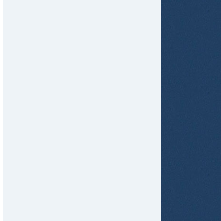
tir
ame