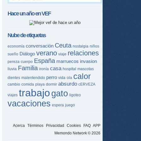
Hace un año en
VEF
Nube de etiquetas
Ceuta
conversación
economía
nostalgia
niños
verano
relaciones
Diálogo
sueño
viaje
España
marruecos
invasion
pereza
cuerpo
Familia
casa
lluvia
ironía
hospital
mascotas
calor
perro
dientes
malentendido
vida
ola
absurdo
cambio
comida
playa
dormir
cERVEZA
trabajo
gato
viajes
ligoteo
vacaciones
espera
juego
Acerca
Términos
Privacidad
Cookies
FAQ
APP
Memondo Network © 2026