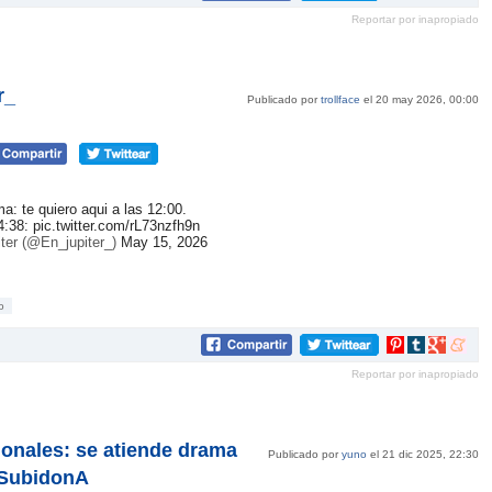
en
en
en
en
Reportar por inapropiado
Pinterest
tumblr
Google+
mene
r_
Publicado por
trollface
el 20 may 2026, 00:00
: te quiero aqui a las 12:00.
4:38:
pic.twitter.com/rL73nzfh9n
ter (@En_jupiter_)
May 15, 2026
o
Compartir
Compartir
Compartir
Compar
en
en
en
en
Reportar por inapropiado
Pinterest
tumblr
Google+
mene
onales: se atiende drama
Publicado por
yuno
el 21 dic 2025, 22:30
@SubidonA