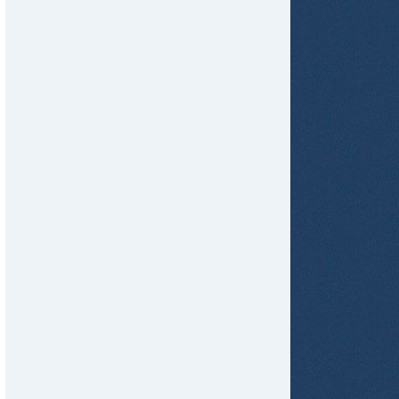
ame
tir
ame