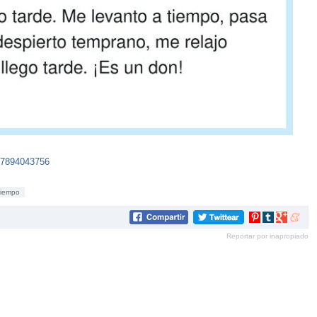
57894043756
tiempo
Compartir
Compartir
Compartir
Compar
en
en
en
en
Reportar por inapropiado
Pinterest
tumblr
Google+
mene