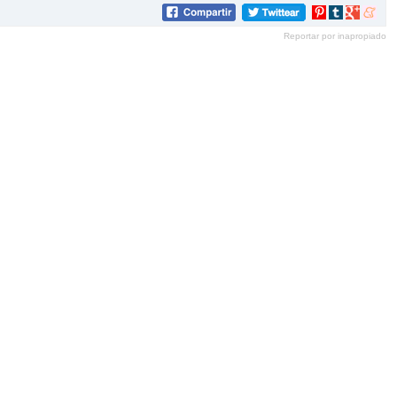
Compartir
Compartir
Compartir
Compar
en
en
en
en
Reportar por inapropiado
Pinterest
tumblr
Google+
mene