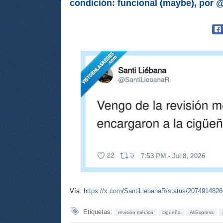
condición: funcional (maybe), por
Vía:
https://x.com/SantiLiebanaR/status/207491482
Etiquetas:
revisión médica
cigüeña
AliExpress