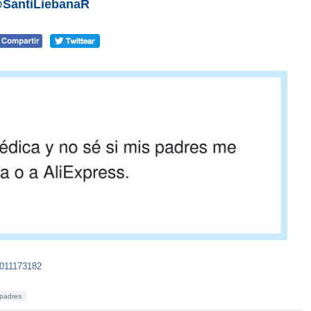
 @SantiLiebanaR
6011173182
padres