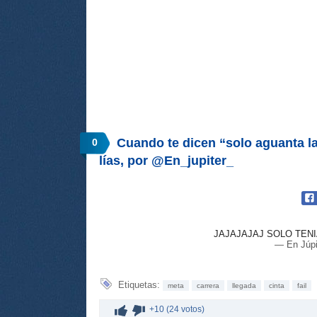
Cuando te dicen “solo aguanta la 
0
lías, por @En_jupiter_
JAJAJAJAJ SOLO TEN
— En Júpi
Etiquetas:
meta
carrera
llegada
cinta
fail
+10 (24 votos)