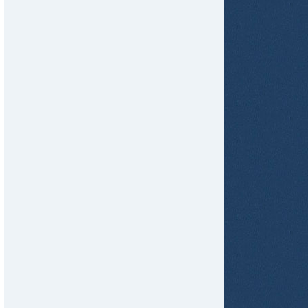
tir
ame