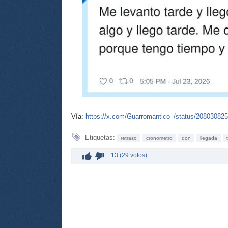
Vía:
https://x.com/Guarromantico_/status/20803082
Etiquetas:
retraso
cronometro
don
llegada
+13 (29 votos)