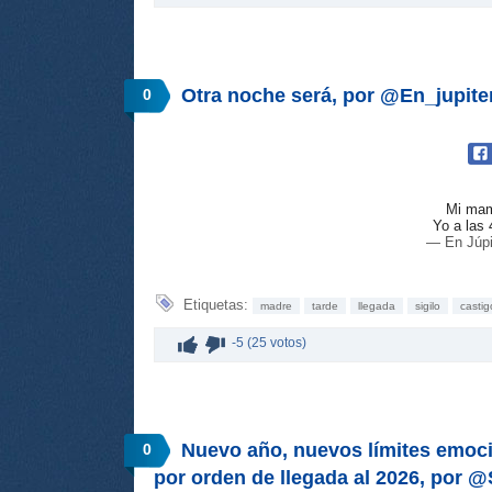
Otra noche será, por @En_jupite
0
Mi mama
Yo a las 
— En Júpi
Etiquetas:
madre
tarde
llegada
sigilo
castig
-5 (25 votos)
Nuevo año, nuevos límites emoci
0
por orden de llegada al 2026, por 