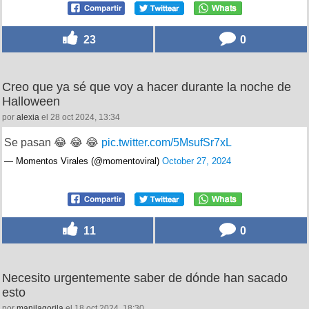
23
0
Creo que ya sé que voy a hacer durante la noche de
Halloween
por
alexia
el 28 oct 2024, 13:34
Se pasan 😂 😂 😂
pic.twitter.com/5MsufSr7xL
— Momentos Virales (@momentoviral)
October 27, 2024
11
0
Necesito urgentemente saber de dónde han sacado
esto
por
manilagorila
el 18 oct 2024, 18:30