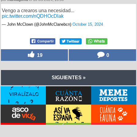
Vengo a crearos una necesidad...
pic.twitter.com/nQDHOcDlak
— John McClown (@JohnMcClanebcn)
October 15, 2024
19
0
SIGUIENTES »