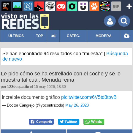
ÚLTIMOS
TOP
CATEG.
MODERA
Se han encontrado 94 resultados con "muestra" |
Búsqueda
de nuevo
Le pide cómo se ha estrellado con el coche y se lo
muestra tal cual. Menuda reina
por
123despasito
el 15 may 2026, 18:30
Increíble documento gráfico
pic.twitter.com/6V5td3tbvB
— Doctor Cangrejo (@yocontratodo)
May 26, 2023