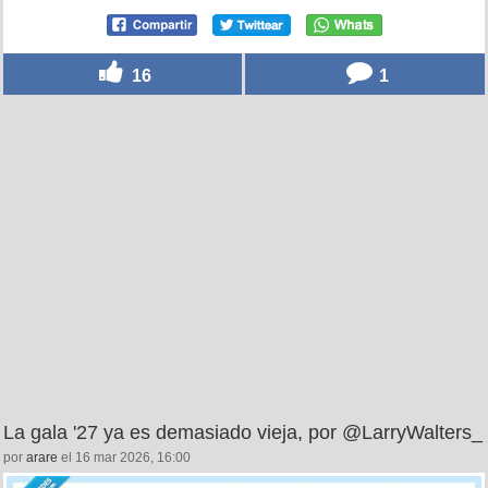
16
1
La gala '27 ya es demasiado vieja, por @LarryWalters_
por
arare
el 16 mar 2026, 16:00