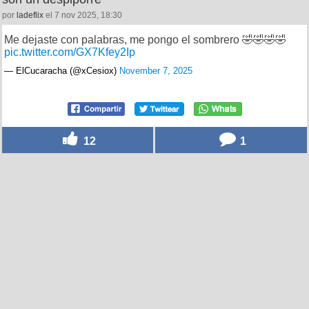
por
ladeflix
el 7 nov 2025, 18:30
Me dejaste con palabras, me pongo el sombrero 🤣🤣🤣🤣
pic.twitter.com/GX7Kfey2Ip
— ElCucaracha (@xCesiox)
November 7, 2025
12
1