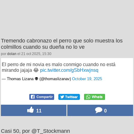
Tremendo cabronazo el perro que solo muestra los
colmillos cuando su dueña no lo ve
por
dolan
el 21 oct 2025, 15:30
El perro de mi novia es malo conmigo cuando no está
mirando jajaja 😂
pic.twitter.com/gSbHxwjnsq
— Thomas Lizana 👽 (@thomaslizanav)
October 19, 2025
11
0
Casi 50, por @T_Stockmann