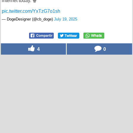
internet today. 🍿
pic.twitter.com/YxTzG7o1sh
— DogeDesigner (@cb_doge)
July 19, 2025
4
0