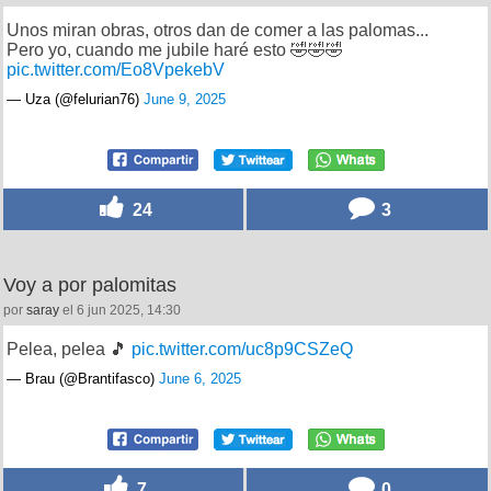
Unos miran obras, otros dan de comer a las palomas...
Pero yo, cuando me jubile haré esto 🤣🤣🤣
pic.twitter.com/Eo8VpekebV
— Uza (@felurian76)
June 9, 2025
24
3
Voy a por palomitas
por
saray
el 6 jun 2025, 14:30
Pelea, pelea 🎵
pic.twitter.com/uc8p9CSZeQ
— Brau (@Brantifasco)
June 6, 2025
7
0