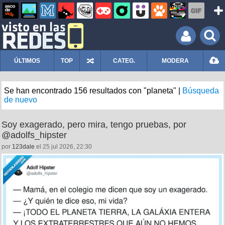
ÚLTIMOS
TOP
CATEG.
MODERA
Se han encontrado 156 resultados con "planeta" |
Búsqueda
de nuevo
Soy exagerado, pero mira, tengo pruebas, por
@adolfs_hipster
por
123dale
el 25 jul 2026, 22:30