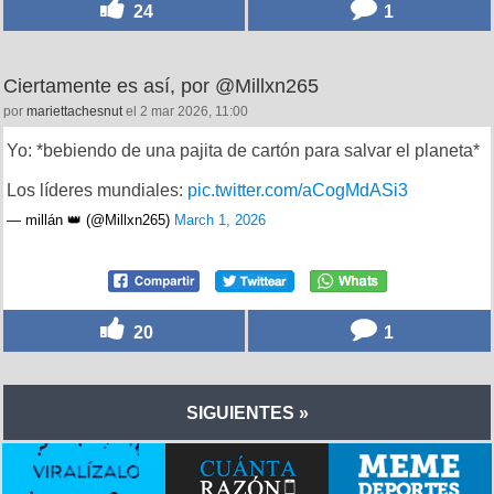
24
1
Ciertamente es así, por @Millxn265
por
mariettachesnut
el 2 mar 2026, 11:00
Yo: *bebiendo de una pajita de cartón para salvar el planeta*
Los líderes mundiales:
pic.twitter.com/aCogMdASi3
— millán 👑 (@Millxn265)
March 1, 2026
20
1
SIGUIENTES »