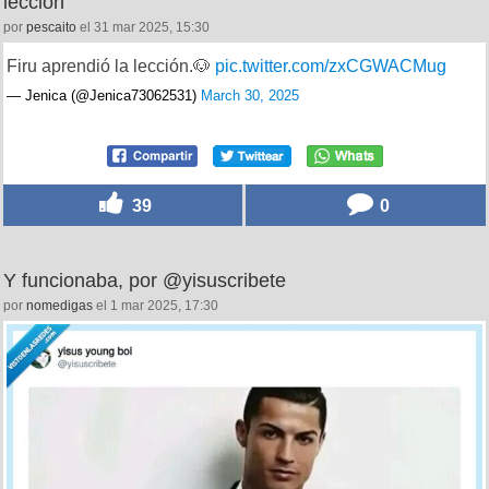
lección
por
pescaito
el 31 mar 2025, 15:30
Firu aprendió la lección.🐶
pic.twitter.com/zxCGWACMug
— Jenica (@Jenica73062531)
March 30, 2025
39
0
Y funcionaba, por @yisuscribete
por
nomedigas
el 1 mar 2025, 17:30