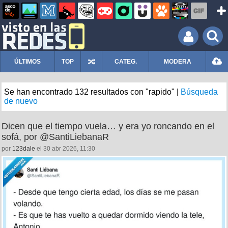
ÚLTIMOS
TOP
CATEG.
MODERA
Se han encontrado 132 resultados con "rapido" |
Búsqueda
de nuevo
Dicen que el tiempo vuela… y era yo roncando en el
sofá, por @SantiLiebanaR
por
123dale
el 30 abr 2026, 11:30