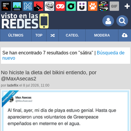
ÚLTIMOS
TOP
CATEG.
MODERA
Se han encontrado 7 resultados con "sátira" |
Búsqueda de
nuevo
No hiciste la dieta del bikini entiendo, por
@MaxAsecas2
por
ladeflix
el 8 jul 2026, 11:00