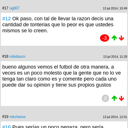
#17
ng007
13 jul 2014, 10:49
#12
Ok paso, con tal de llevar la razon decis una
cantidad de tonterias que lo peor es que ustedes
mismos se lo creen.
-3
#18
robidiazm
13 jul 2014, 11:28
bueno algunos vemos el futbol de otra manera, a
veces es un poco molesto que la gente que no lo ve
tenga tan claro como es y comente pero cada uno
puede dar su opinion y tiene sus propios gustos
0
#19
mksherox
13 jul 2014, 12:01
#16
Pues serías un poco nenaza, pero sería