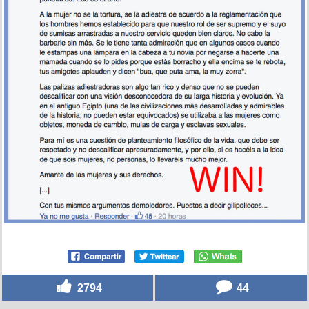
2794
44