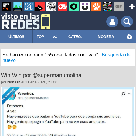
ÚLTIMOS
TOP
CATEG.
MODERA
Se han encontrado 155 resultados con "win" |
Búsqueda de
nuevo
Win-Win por @supermanumolina
por
kidnash
el 21 ene 2026, 21:00