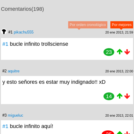
Comentarios
(198)
Por orden cronológico
Por mejores
#1
pikachu555
20 ene 2013, 21:59
#1
bucle infinito trollsciense
23
#2
aquitre
20 ene 2013, 22:00
y esto señores es estar muy indignado!! xD
14
#3
migueluc
20 ene 2013, 22:01
#1
bucle infinito aquí!