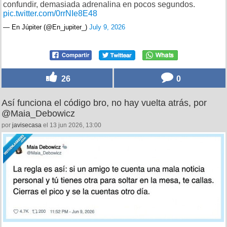
confundir, demasiada adrenalina en pocos segundos.
pic.twitter.com/0rrNIe8E48
— En Júpiter (@En_jupiter_)
July 9, 2026
26
0
Así funciona el código bro, no hay vuelta atrás, por
@Maia_Debowicz
por
javisecasa
el 13 jun 2026, 13:00