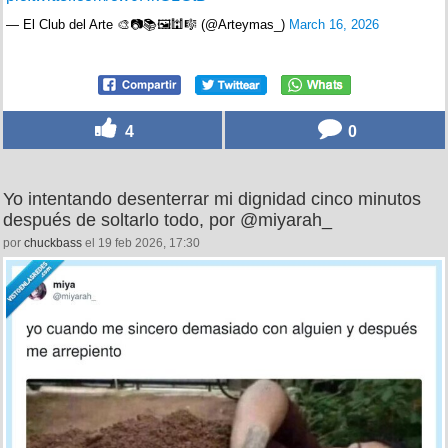
— El Club del Arte 🎨📷📚🖼🕍🎼 (@Arteymas_)
March 16, 2026
4
0
Yo intentando desenterrar mi dignidad cinco minutos
después de soltarlo todo, por @miyarah_
por
chuckbass
el 19 feb 2026, 17:30