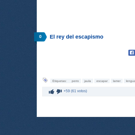
El rey del escapismo
0
Etiquetas:
perro
jaula
escapar
lamer
lengu
+59 (61 votos)