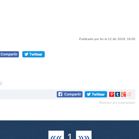
Publicado por
fer
el 12 dic 2019, 18:00
a
Compartir
Compartir
Compartir
Compar
en
en
en
en
Reportar por inapropiado
Pinterest
tumblr
Google+
mene
««
1
»»