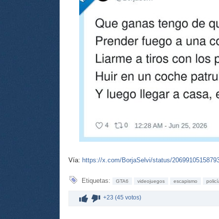
Vía:
https://x.com/BorjaSelvi/status/2069910515879
Etiquetas:
GTA6
videojuegos
escapismo
policí
+23 (45 votos)