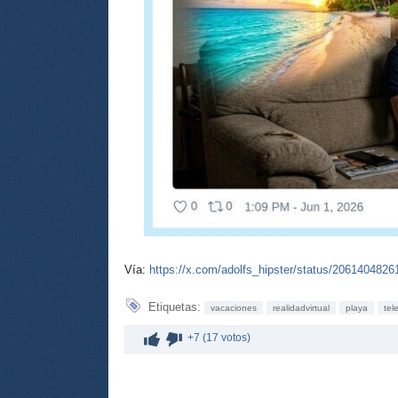
Vía:
https://x.com/adolfs_hipster/status/206140482
Etiquetas:
vacaciones
realidadvirtual
playa
tel
+7 (17 votos)