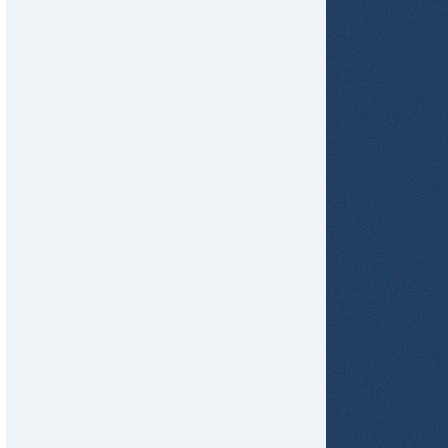
tir
ame