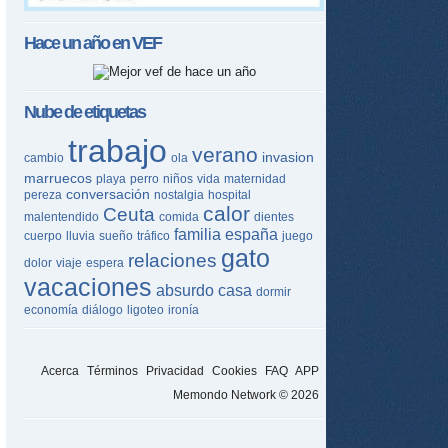
Hace un año en
VEF
Nube de etiquetas
trabajo
verano
invasion
cambio
ola
marruecos
playa
perro
niños
vida
maternidad
conversación
pereza
nostalgia
hospital
calor
Ceuta
malentendido
comida
dientes
familia
españa
cuerpo
lluvia
sueño
tráfico
juego
gato
relaciones
dolor
viaje
espera
vacaciones
absurdo
casa
dormir
economía
diálogo
ligoteo
ironía
Acerca
Términos
Privacidad
Cookies
FAQ
APP
Memondo Network © 2026