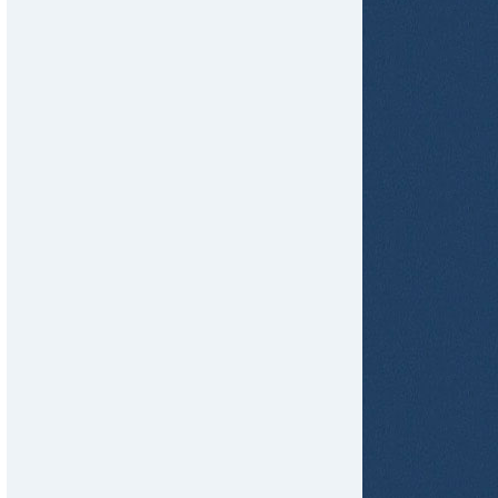
tir
ame