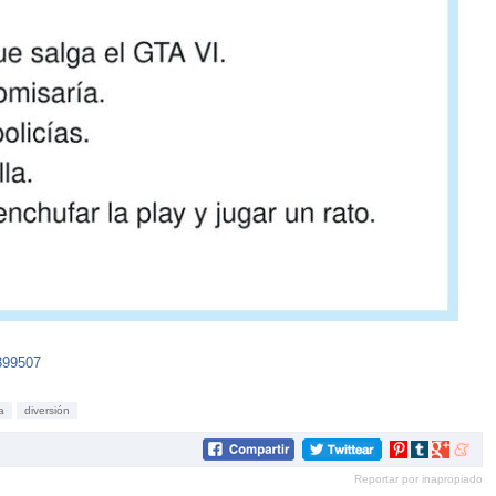
399507
a
diversión
Compartir
Compartir
Compartir
Compar
en
en
en
en
Reportar por inapropiado
Pinterest
tumblr
Google+
mene