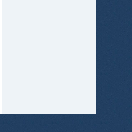
tir
ame