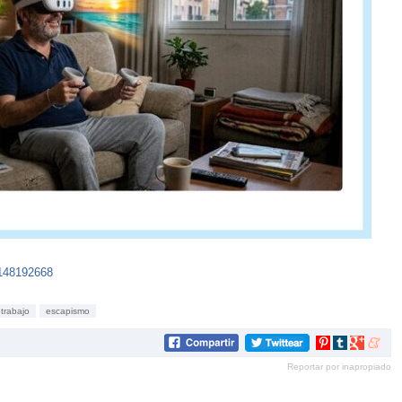
6148192668
etrabajo
escapismo
Compartir
Compartir
Compartir
Compar
en
en
en
en
Reportar por inapropiado
Pinterest
tumblr
Google+
mene