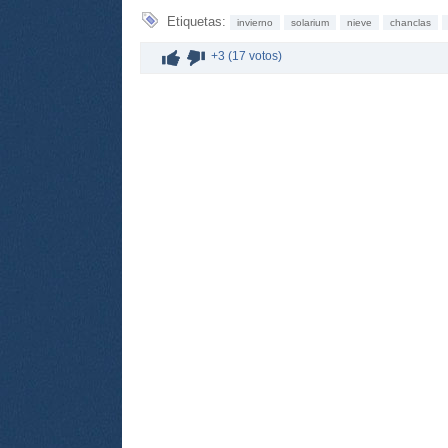
Etiquetas:
invierno
solarium
nieve
chanclas
+3 (17 votos)