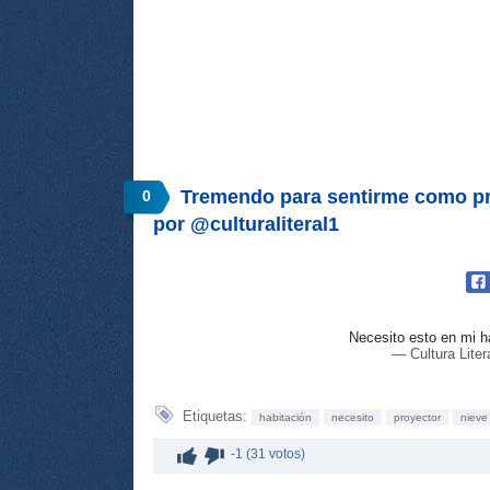
Tremendo para sentirme como pr
0
por @culturaliteral1
Necesito esto en mi h
— Cultura Liter
Etiquetas:
habitación
necesito
proyector
nieve
-1 (31 votos)