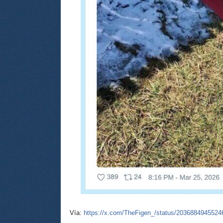
Vía:
https://x.com/TheFigen_/status/203688494552