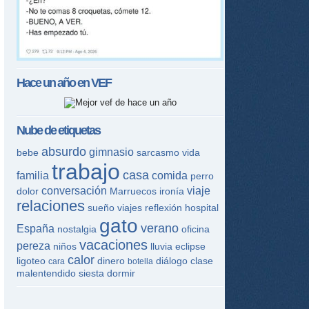
tir
ame
Hace un año en
VEF
Nube de etiquetas
absurdo
gimnasio
bebe
sarcasmo
vida
trabajo
casa
familia
comida
perro
conversación
viaje
dolor
Marruecos
ironía
relaciones
sueño
viajes
reflexión
hospital
gato
verano
España
nostalgia
oficina
vacaciones
pereza
niños
lluvia
eclipse
calor
ligoteo
dinero
diálogo
clase
cara
botella
malentendido
siesta
dormir