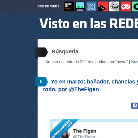
RED DE WEBS
Búsqueda
Se han encontrado 222 resultados con "nieve" |
Bús
Yo en marzo: bañador, chanclas y
0
todo, por @TheFigen_