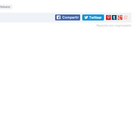
febrero
Compartir
Compartir
Compartir
Compar
en
en
en
en
Reportar por inapropiado
Pinterest
tumblr
Google+
mene