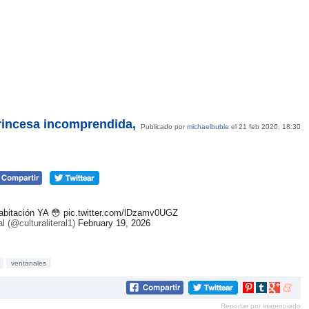
incesa incomprendida,
Publicado por
michaelbuble
el 21 feb 2026, 18:30
abitación YA 😳
pic.twitter.com/lDzamv0UGZ
al (@culturaliteral1)
February 19, 2026
ventanales
Compartir
Compartir
Compartir
Compar
en
en
en
en
Reportar por inapropiado