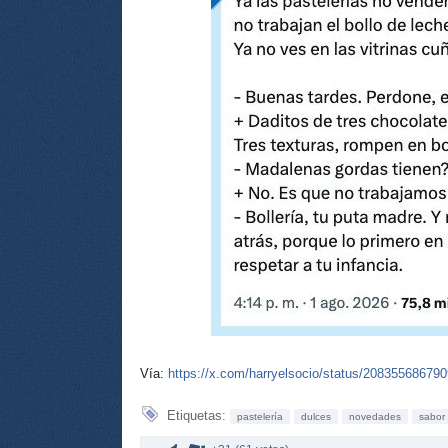
Vía:
https://x.com/harryelsocio/status/20835568679
Etiquetas:
pastelería
dulces
novedades
sabor