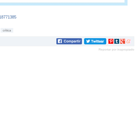
518771385
crítica
Compartir
Compartir
Compartir
Compar
en
en
en
en
Reportar por inapropiado
Pinterest
tumblr
Google+
mene