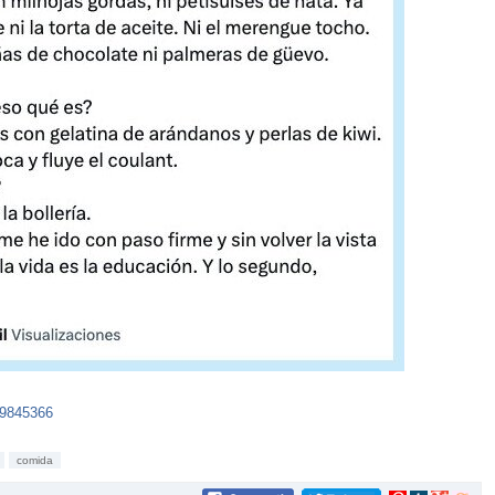
09845366
comida