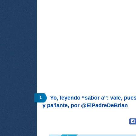
Yo, leyendo “sabor a”: vale, pue
1
y pa’lante, por @ElPadreDeBrian