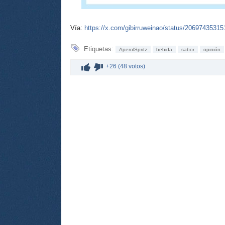
Vía:
https://x.com/gibirruweinao/status/2069743531
Etiquetas:
AperolSpritz
bebida
sabor
opinión
+26 (48 votos)