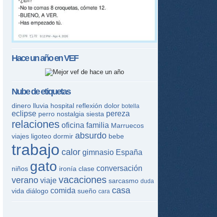
Hace un año en
VEF
Nube de etiquetas
dinero
lluvia
hospital
reflexión
dolor
botella
eclipse
pereza
perro
nostalgia
siesta
relaciones
oficina
familia
Marruecos
absurdo
viajes
ligoteo
dormir
bebe
trabajo
calor
gimnasio
España
gato
conversación
niños
ironía
clase
vacaciones
verano
viaje
sarcasmo
duda
casa
comida
vida
diálogo
sueño
cara