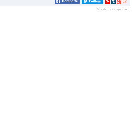
Compartir
Compartir
Compartir
Compar
en
en
en
en
Reportar por inapropiado
Pinterest
tumblr
Google+
mene