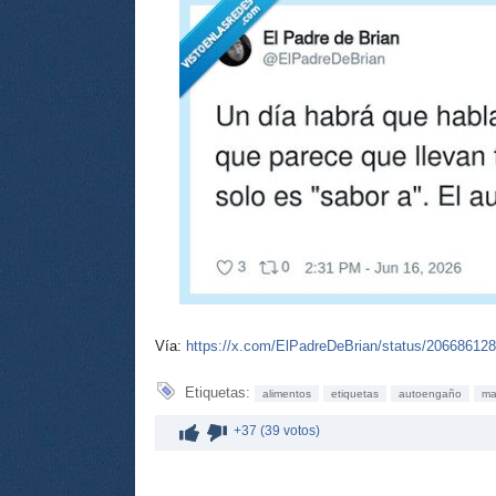
Vía:
https://x.com/ElPadreDeBrian/status/20668612
Etiquetas:
alimentos
etiquetas
autoengaño
ma
+37 (39 votos)