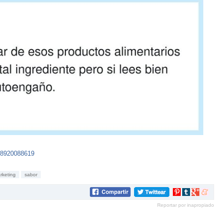
88920088619
rketing
sabor
Compartir
Compartir
Compartir
Compar
en
en
en
en
Reportar por inapropiado
Pinterest
tumblr
Google+
mene