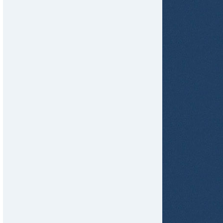
tir
ame