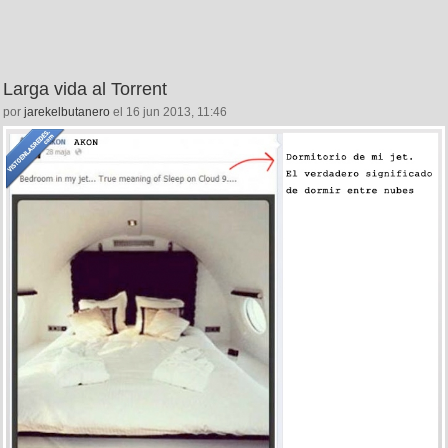
Larga vida al Torrent
por
jarekelbutanero
el 16 jun 2013, 11:46