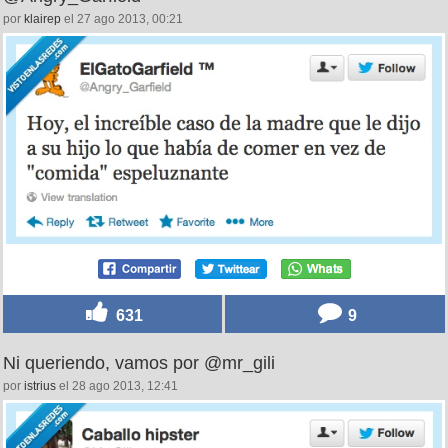
por
klairep
el 27 ago 2013, 00:21
631
9
Ni queriendo, vamos por @mr_gili
por
istrius
el 28 ago 2013, 12:41