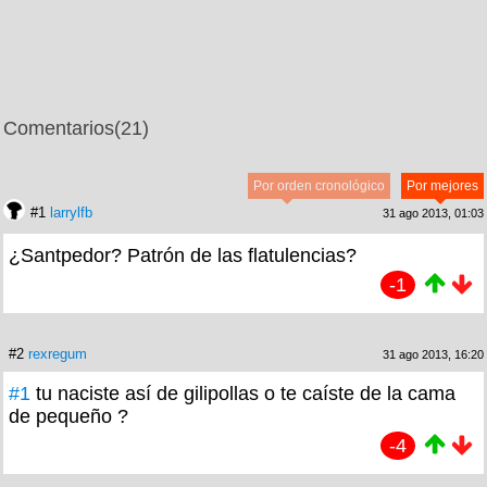
Comentarios
(21)
Por orden cronológico
Por mejores
#1
larrylfb
31 ago 2013, 01:03
¿Santpedor? Patrón de las flatulencias?
-1
#2
rexregum
31 ago 2013, 16:20
#1
tu naciste así de gilipollas o te caíste de la cama
de pequeño ?
-4