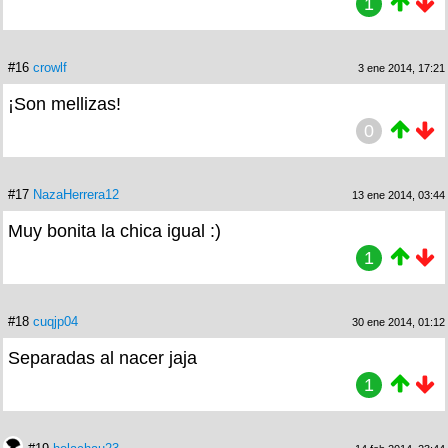
1
#16
crowlf
3 ene 2014, 17:21
¡Son mellizas!
0
#17
NazaHerrera12
13 ene 2014, 03:44
Muy bonita la chica igual :)
1
#18
cuqjp04
30 ene 2014, 01:12
Separadas al nacer jaja
1