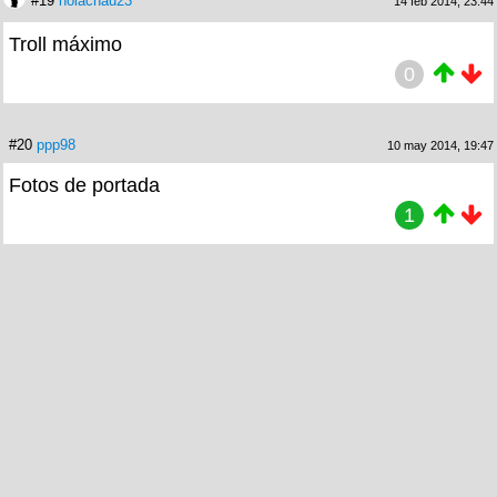
#19
holachau23
14 feb 2014, 23:44
Troll máximo
0
#20
ppp98
10 may 2014, 19:47
Fotos de portada
1