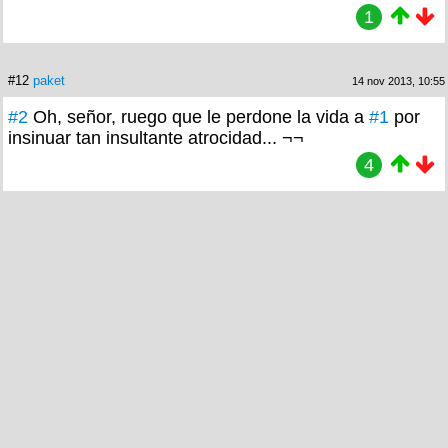
1
#12
paket
14 nov 2013, 10:55
#2
Oh, señor, ruego que le perdone la vida a
#1
por
insinuar tan insultante atrocidad... ¬¬
4