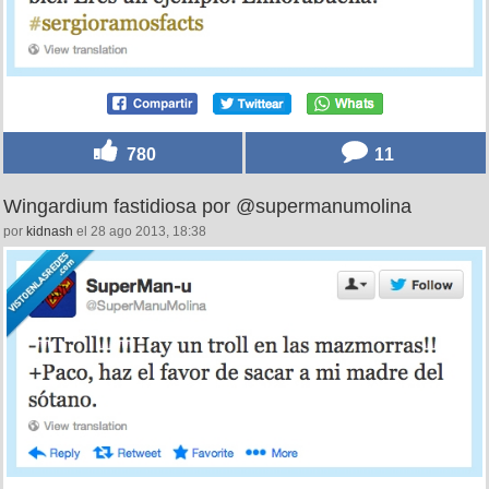
780
11
Wingardium fastidiosa por @supermanumolina
por
kidnash
el 28 ago 2013, 18:38