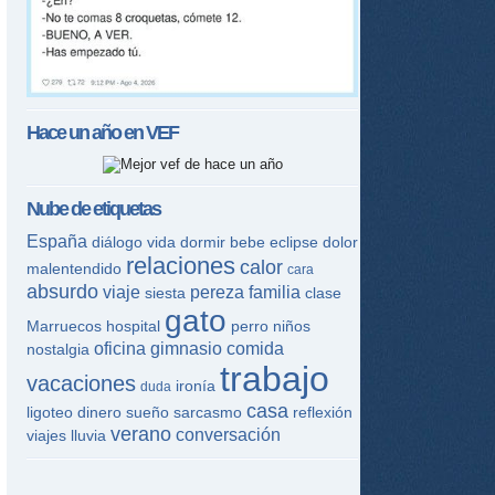
Hace un año en
VEF
Nube de etiquetas
España
diálogo
vida
dormir
bebe
eclipse
dolor
relaciones
calor
malentendido
cara
absurdo
viaje
pereza
familia
siesta
clase
gato
Marruecos
hospital
perro
niños
oficina
gimnasio
comida
nostalgia
trabajo
vacaciones
ironía
duda
casa
ligoteo
dinero
sueño
sarcasmo
reflexión
verano
conversación
viajes
lluvia