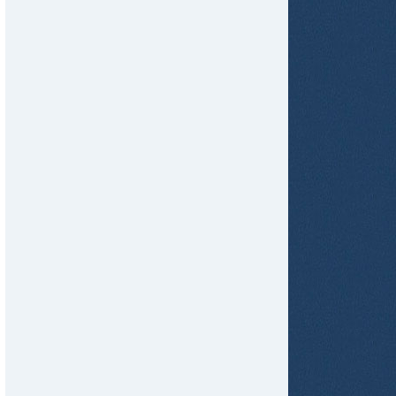
tir
ame