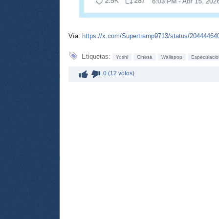
Vía:
https://x.com/Supertramp9713/status/2044446
Etiquetas:
Yoshi
Cinesa
Wallapop
Especulacio
0 (12 votos)