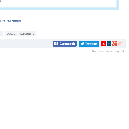
407818428809
n
Deseo
palomitero
Compartir
Compartir
Compartir
Compar
en
en
en
en
Reportar por inapropiado
Pinterest
tumblr
Google+
mene