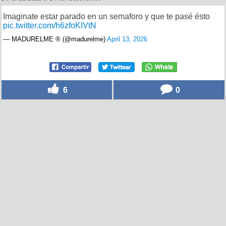
Imaginate estar parado en un semaforo y que te pasé ésto
pic.twitter.com/h6zfoKIVtN
— MADURELME ® (@madurelme)
April 13, 2026
6
0