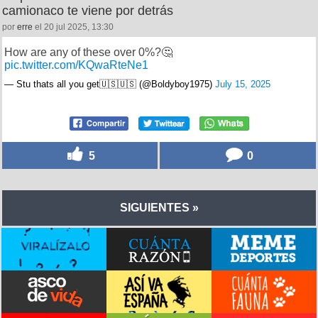
camionaco te viene por detrás
por
erre
el 20 jul 2025, 13:30
How are any of these over 0%?🤔
pic.twitter.com/KQwaRteNe1
— Stu thats all you get🇺🇸🇺🇸 (@Boldyboy1975)
July 15, 2025
5
0
SIGUIENTES »