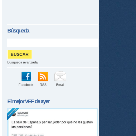
Búsqueda
Búsqueda avanzada
Facebook
RSS
Email
El mejor
VEF
de ayer