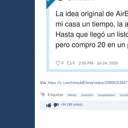
Vía:
https://x.com/IshouldElena/status/2080625394
Etiquetas:
Airbnb
inversión
propiedades
rentab
+94 (98 votos)