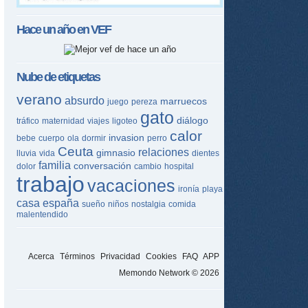
Hace un año en
VEF
Nube de etiquetas
verano
absurdo
marruecos
juego
pereza
gato
diálogo
tráfico
maternidad
viajes
ligoteo
calor
invasion
bebe
cuerpo
ola
dormir
perro
Ceuta
relaciones
gimnasio
lluvia
vida
dientes
familia
conversación
dolor
cambio
hospital
trabajo
vacaciones
ironía
playa
tir
casa
españa
sueño
niños
nostalgia
comida
ame
malentendido
Acerca
Términos
Privacidad
Cookies
FAQ
APP
Memondo Network © 2026