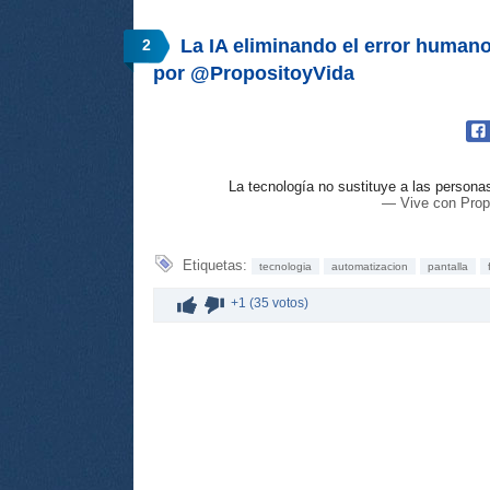
La IA eliminando el error humano
2
por @PropositoyVida
La tecnología no sustituye a las persona
— Vive con Prop
Etiquetas:
tecnologia
automatizacion
pantalla
+1 (35 votos)