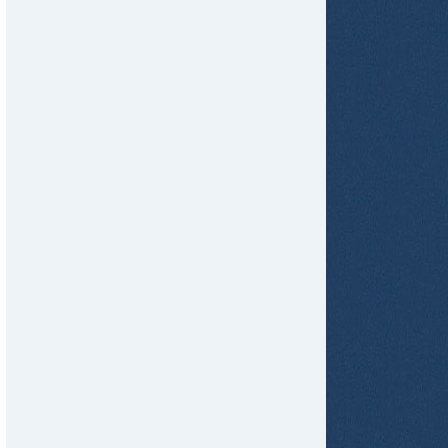
tir
ame