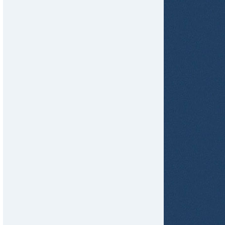
tir
ame