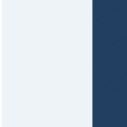
tir
ame