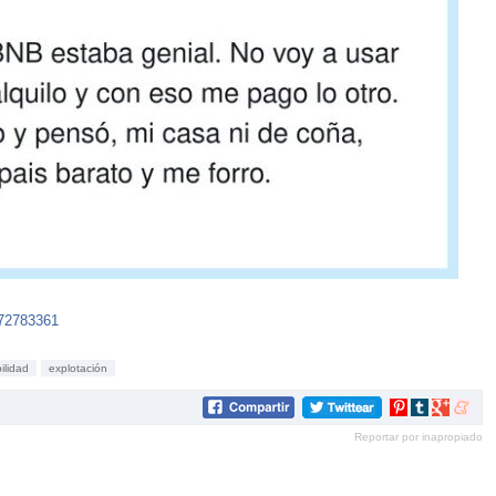
772783361
ilidad
explotación
Compartir
Compartir
Compartir
Compar
en
en
en
en
Reportar por inapropiado
Pinterest
tumblr
Google+
mene