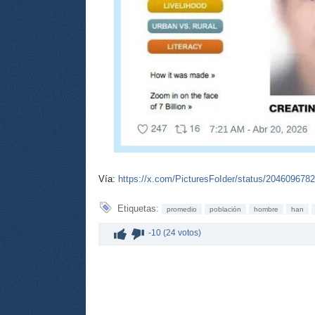
Vía:
https://x.com/PicturesFoIder/status/20460967
Etiquetas:
promedio
población
hombre
han
-10 (24 votos)