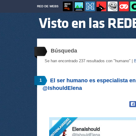
RED DE WEBS
Búsqueda
Se han encontrado 237 resultados con "humano" |
B
El ser humano es especialista en
1
@IshouldElena