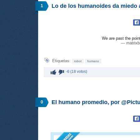
Lo de los humanoides da miedo a
1
We are past the point
— matrixb
Etiquetas:
robot
humano
-6 (18 votos)
El humano promedio, por @Pictu
0