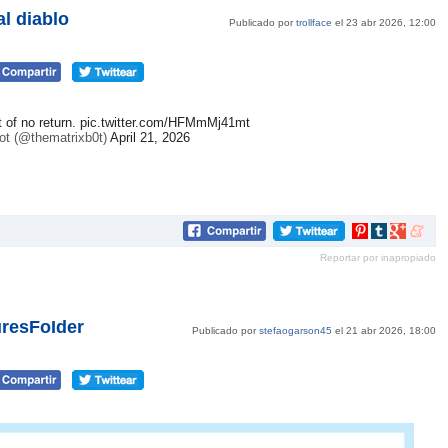
l diablo
Publicado por
trollface
el 23 abr 2026, 12:00
 of no return.
pic.twitter.com/HFMmMj41mt
ot (@thematrixb0t)
April 21, 2026
Compartir
Compartir
Compartir
Compar
en
en
en
en
Reportar por inapropiado
Pinterest
tumblr
Google+
mene
resFoIder
Publicado por
stefaogarson45
el 21 abr 2026, 18:00