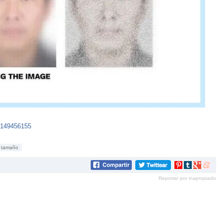
82149456155
tamaño
Compartir
Compartir
Compartir
Compar
en
en
en
en
Reportar por inapropiado
Pinterest
tumblr
Google+
mene