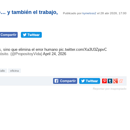
… y también el trabajo,
Publicado por
kymeloss2
el 28 abr 2026, 17:00
s, sino que elimina el error humano
pic.twitter.com/Xa3U3ZppvC
ósito. (@PropositoyVida)
April 24, 2026
fallo
oficina
Compartir
Compartir
Compartir
Compar
en
en
en
en
Reportar por inapropiado
Pinterest
tumblr
Google+
mene