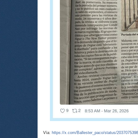
Vía:
https://x.com/Ballester_paco/status/20370753