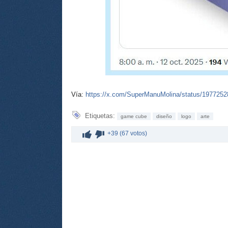
Vía:
https://x.com/SuperManuMolina/status/197725
Etiquetas:
game cube
diseño
logo
arte
+39 (67 votos)