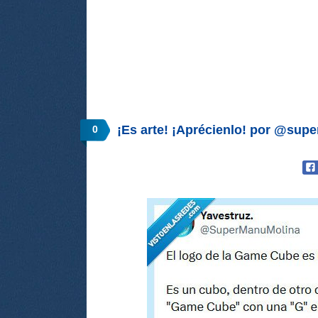
¡Es arte! ¡Aprécienlo! por @su
0