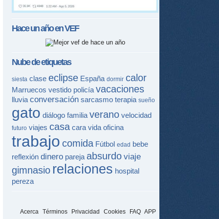
Hace un año en
VEF
tir
ame
Nube de etiquetas
eclipse
calor
clase
España
siesta
dormir
vacaciones
Marruecos
vestido
policía
conversación
lluvia
sarcasmo
terapia
sueño
gato
verano
diálogo
familia
velocidad
casa
viajes
cara
vida
oficina
futuro
trabajo
comida
Fútbol
bebe
edad
absurdo
dinero
viaje
reflexión
pareja
relaciones
gimnasio
hospital
pereza
Acerca
Términos
Privacidad
Cookies
FAQ
APP