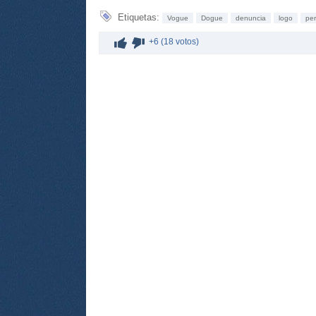
Etiquetas:
Vogue
Dogue
denuncia
logo
per
+6 (18 votos)