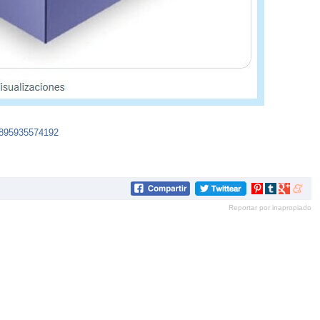
2895935574192
Compartir
Compartir
Compartir
Compar
en
en
en
en
Reportar por inapropiado
Pinterest
tumblr
Google+
mene