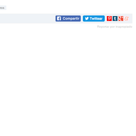
ros
Compartir
Compartir
Compartir
Compar
en
en
en
en
Reportar por inapropiado
Pinterest
tumblr
Google+
mene