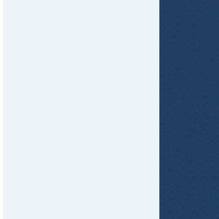
tir
ame