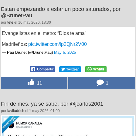
Están empezando a estar un poco saturados, por
@BrunetPau
por
tete
el 10 may 2026, 18:30
Evangelistas en el metro: “Dios te ama”
Madrileños:
pic.twitter.com/lp2QNr2V00
— Pau Brunet (@BrunetPau)
May 6, 2026
11
1
Fin de mes, ya se sabe, por @jcarlos2001
por
laviladrich
el 1 may 2026, 01:00