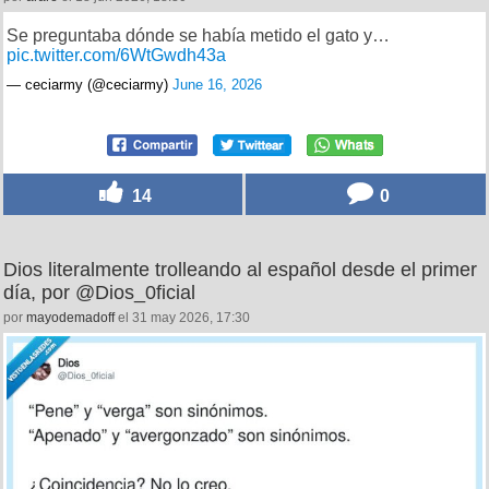
Se preguntaba dónde se había metido el gato y…
pic.twitter.com/6WtGwdh43a
— ceciarmy (@ceciarmy)
June 16, 2026
14
0
Dios literalmente trolleando al español desde el primer
día, por @Dios_0ficial
por
mayodemadoff
el 31 may 2026, 17:30