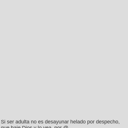
Si ser adulta no es desayunar helado por despecho,
que baje Dios y lo vea, por @